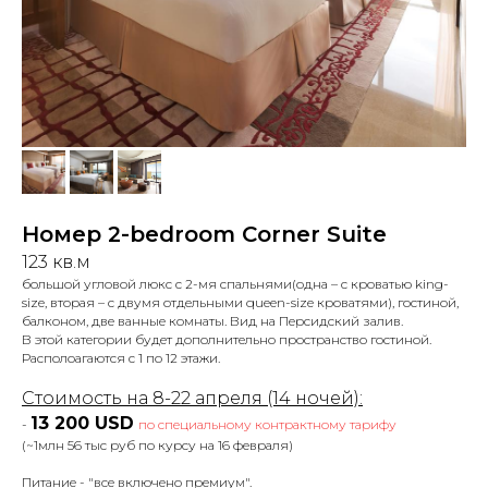
Номер 2-bedroom Corner Suite
123 кв.м
большой угловой люкс с 2-мя спальнями(одна – с кроватью king-
size, вторая – с двумя отдельными queen-size кроватями), гостиной,
балконом, две ванные комнаты. Вид на Персидский залив.
В этой категории будет дополнительно пространство гостиной.
Располоагаются с 1 по 12 этажи.
Стоимость на 8-22 апреля (14 ночей):
13 200 USD
-
по специальному контрактному тарифу
(~1млн 56 тыс руб по курсу на 16 февраля)
Питание - "все включено премиум".