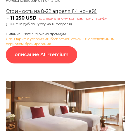
Номера категории с 1 по 4 этаж.
Стоимость на 8-22 апреля (14 ночей):
-
11 250 USD
по специальному контрактному тарифу
(~900 тыс руб по курсу на 16 февраля)
Питание - "все включено премиум".
Спец тариф с условиями бесплатной отмены и определенным
периодом бронирования
описание AI Premium